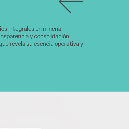
os integrales en minería
ransparencia y consolidación
que revela su esencia operativa y