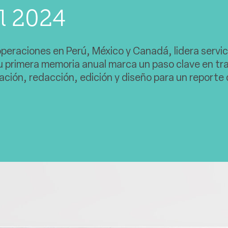
l 2024
peraciones en Perú, México y Canadá, lidera servici
. Su primera memoria anual marca un paso clave en t
ación, redacción, edición y diseño para un reporte 